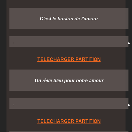
C’est le boston de l’amour
TELECHARGER PARTITION
Un rêve bleu pour notre amour
TELECHARGER PARTITION