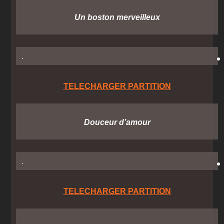
Un boston merveilleux
TELECHARGER PARTITION
Douceur d’amour
TELECHARGER PARTITION